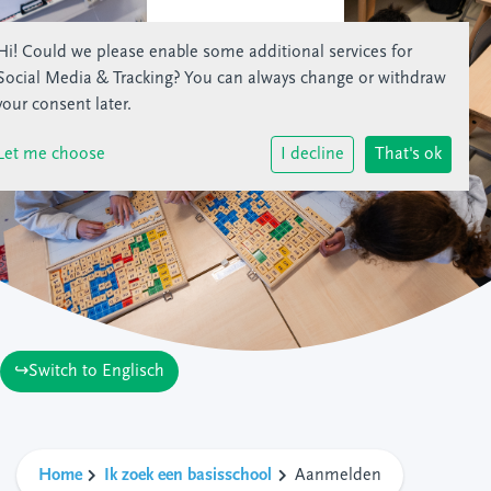
Hi! Could we please enable some additional services for
Social Media & Tracking
? You can always change or withdraw
your consent later.
Let me choose
I decline
That's ok
↪Switch to Englisch
Home
Ik zoek een basisschool
Aanmelden